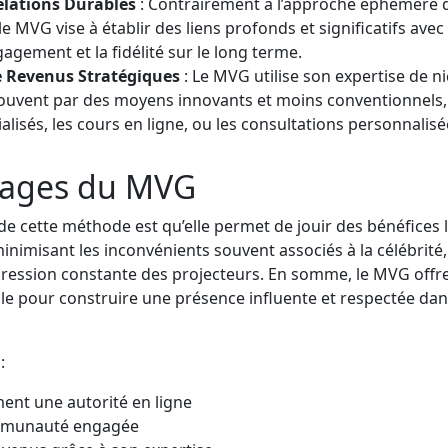
elations Durables
: Contrairement à l’approche éphémère d
 le MVG vise à établir des liens profonds et significatifs ave
gagement et la fidélité sur le long terme.
 Revenus Stratégiques
: Le MVG utilise son expertise de 
ouvent par des moyens innovants et moins conventionnels, 
lisés, les cours en ligne, ou les consultations personnalisé
tages du MVG
e cette méthode est qu’elle permet de jouir des bénéfices li
inimisant les inconvénients souvent associés à la célébrité, 
a pression constante des projecteurs. En somme, le MVG offr
ble pour construire une présence influente et respectée da
:
ment une autorité en ligne
mmunauté engagée