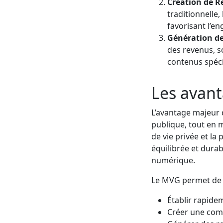
Création de R
traditionnelle,
favorisant l’en
Génération de
des revenus, s
contenus spécia
Les avan
L’avantage majeur d
publique, tout en m
de vie privée et l
équilibrée et dura
numérique.
Le MVG permet de 
Établir rapide
Créer une co