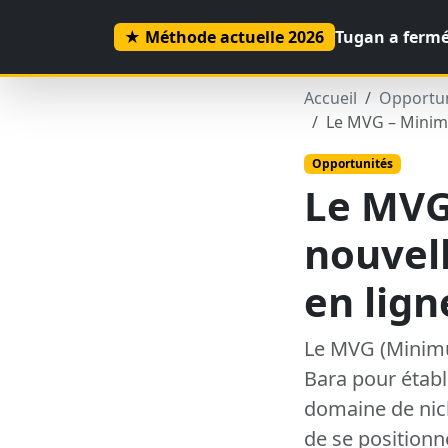
Tout savoir avec Julien Maréchal !
★ Méthode actuelle 2026
Tugan a fermé
Accueil
Opportun
Le MVG – Minimu
Opportunités
Le MVG
nouvell
en lign
Le MVG (Minimu
Bara pour établ
domaine de nic
de se position