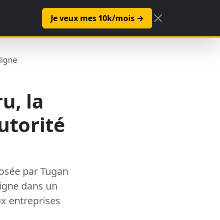
IA
Formation
Logiciels
Opportunités
Je veux mes 10k/mois →
ligne
u, la
utorité
osée par Tugan
ligne dans un
x entreprises