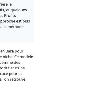
ière le
is
, et quelques-
t Profits
approche est plus
es. La méthode
gan Bara pour
de niche. Ce modèle
t comme des
torité et d’une
icace pour se
 l'on retrouve