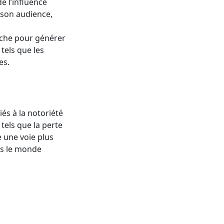
e l’influence
c son audience,
niche pour générer
tels que les
es.
és à la notoriété
tels que la perte
e une voie plus
ns le monde