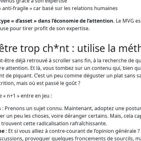
venus grâce à son expertise
« anti-fragile » car basé sur les relations humaines
pe « d’asset » dans l’économie de l’attention
. Le MVG es
se pour tirer profit de son expertise.
’être trop ch*nt : utilise la mé
-être déjà retrouvé à scroller sans fin, à la recherche de 
e attention. Et là, vous tombez sur un contenu qui, bien que
 de piquant. C’est un peu comme déguster un plat sans sa
rition, mais où est passé le goût ?
 « n+1 » entre en jeu :
n
: Prenons un sujet connu. Maintenant, adoptez une postur
er un peu les choses, voire déranger certains. Mais, cela c
trouvent cette radicalisation rafraîchissante.
me
: Et si vous alliez à contre-courant de l’opinion générale ?
iscussions, provoquer quelques froncements de sourcils, ma