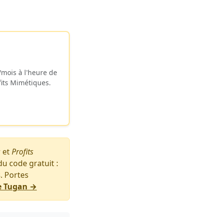
/mois à l'heure de
fits Mimétiques.
s
et
Profits
 du code gratuit :
s
. Portes
de Tugan →