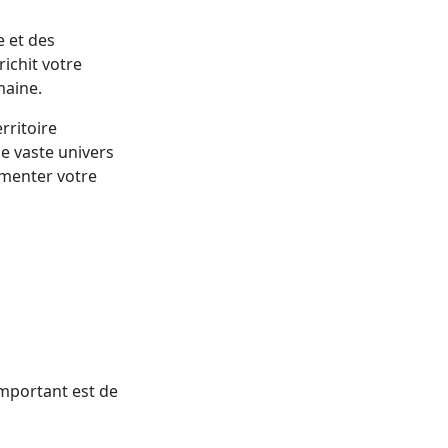
e et des
ichit votre
maine.
rritoire
e vaste univers
imenter votre
important est de