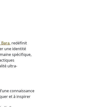
 Bara
, redéfinit
ver une identité
maine spécifique,
actiques
ité ultra-
 d’une connaissance
uer et à inspirer