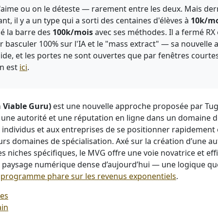
'aime ou on le déteste — rarement entre les deux. Mais derr
t, il y a un type qui a sorti des centaines d'élèves à
10k/mo
é la barre des
100k/mois
avec ses méthodes. Il a fermé RX e
basculer 100% sur l'IA et le "mass extract" — sa nouvelle 
pide, et les portes ne sont ouvertes que par fenêtres court
an est
ici
.
Viable Guru)
est une nouvelle approche proposée par Tu
 une autorité et une réputation en ligne dans un domaine 
individus et aux entreprises de se positionner rapidemen
rs domaines de spécialisation. Axé sur la création d’une au
niches spécifiques, le MVG offre une voie novatrice et eff
 paysage numérique dense d’aujourd’hui — une logique que
n
programme phare sur les revenus exponentiels
.
les
in