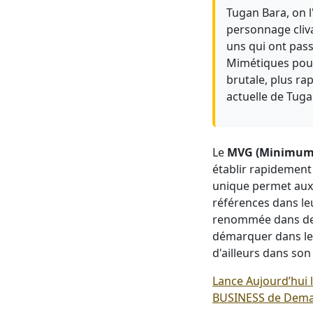
Tugan Bara, on l
personnage clivan
uns qui ont pass
Mimétiques pour 
brutale, plus ra
actuelle de Tug
Le
MVG (Minimum 
établir rapidement
unique permet aux 
références dans leu
renommée dans des 
démarquer dans le
d'ailleurs dans so
Lance Aujourd’hui 
BUSINESS de Dema