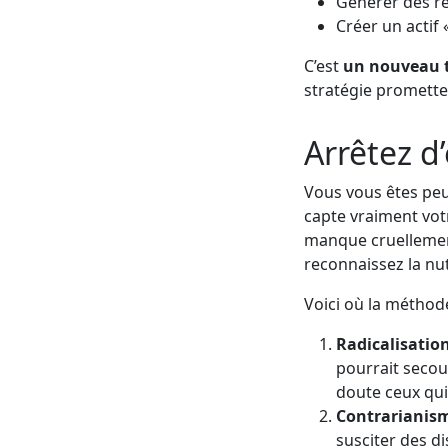
Générer des re
Créer un actif 
C’est
un nouveau ty
stratégie prometteu
Arrêtez d
Vous vous êtes peut
capte vraiment votr
manque cruellement
reconnaissez la nut
Voici où la méthode
Radicalisatio
pourrait secou
doute ceux qui 
Contrarianis
susciter des d