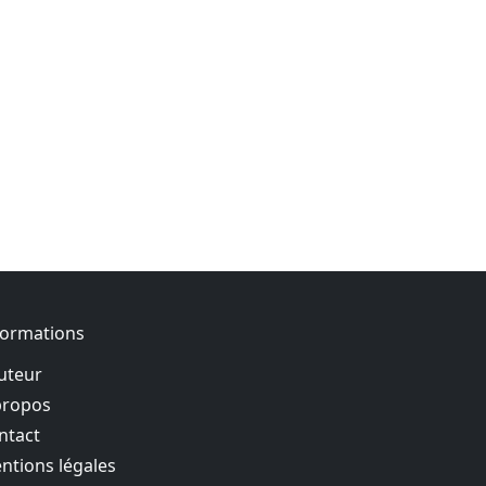
formations
auteur
propos
ntact
ntions légales