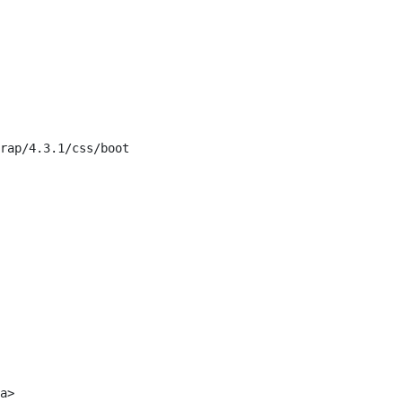
rap/4.3.1/css/bootstrap.min.css">

a>
