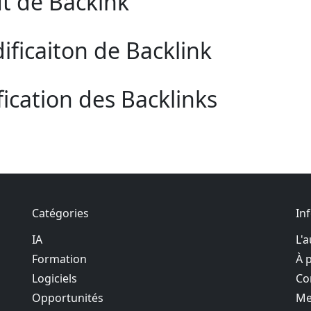
t de Backink
ficaiton de Backlink
fication des Backlinks
Catégories
In
IA
L'
Formation
À 
Logiciels
Co
Opportunités
Me