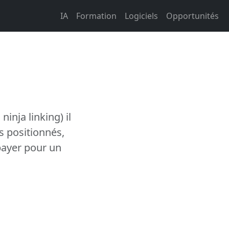
IA
Formation
Logiciels
Opportunités
inja linking) il
rs positionnés,
payer pour un