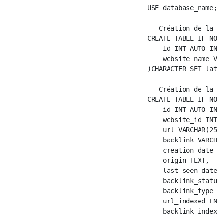
USE database_name;

-- Création de la 
CREATE TABLE IF NO
    id INT AUTO_IN
    website_name V
)CHARACTER SET lat
-- Création de la 
CREATE TABLE IF NO
    id INT AUTO_IN
    website_id INT
    url VARCHAR(25
    backlink VARCH
    creation_date 
    origin TEXT,

    last_seen_date
    backlink_statu
    backlink_type 
    url_indexed EN
    backlink_index