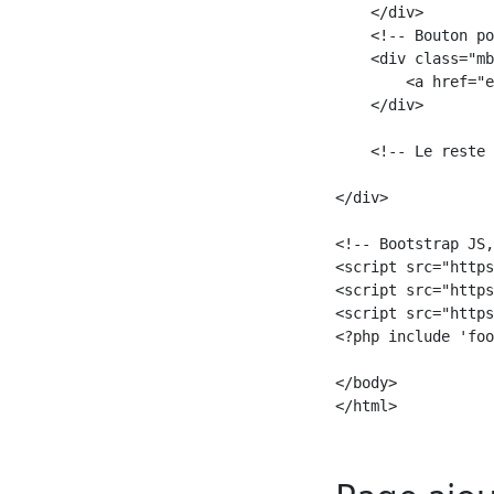
    </div>

    <!-- Bouton po
    <div class="mb
        <a href="e
    </div>

    <!-- Le reste 
</div>

<!-- Bootstrap JS,
<script src="https
<script src="https
<script src="https
<?php include 'foo
</body>

</html>
