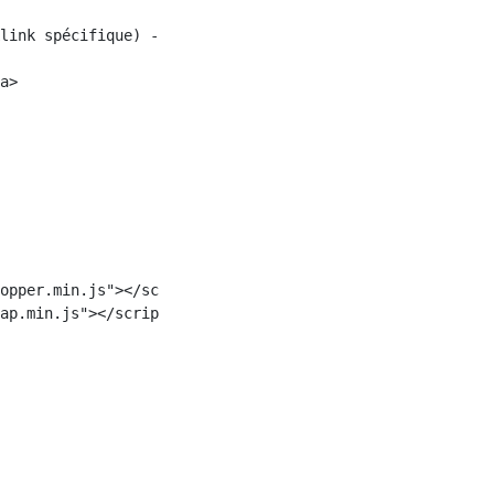
link spécifique) -->

a>

opper.min.js"></script>

ap.min.js"></script>
