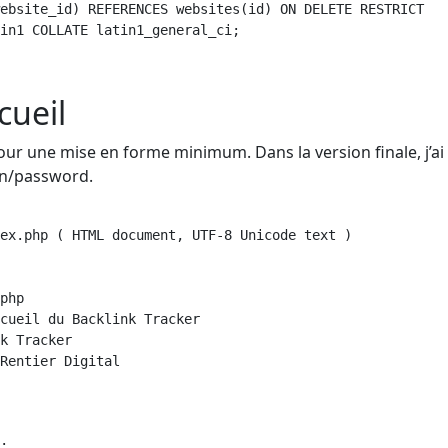
ebsite_id) REFERENCES websites(id) ON DELETE RESTRICT

in1 COLLATE latin1_general_ci;

cueil
pour une mise en forme minimum. Dans la version finale, j’ai
in/password.
ex.php ( HTML document, UTF-8 Unicode text )

php

cueil du Backlink Tracker

k Tracker

Rentier Digital

;
