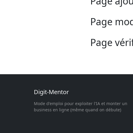
Page ajou
Page modi
Page véri
Digit-Mentor
Mode d'emploi pour exploiter l'IA et monter un
business en ligne (même quand on débute)