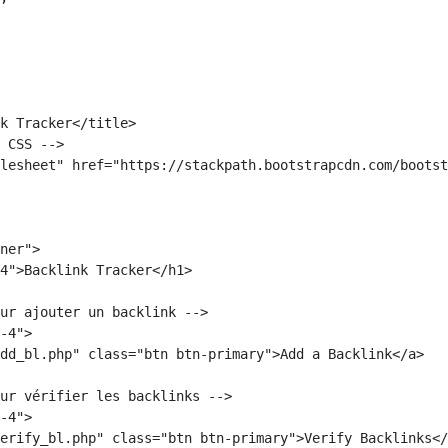
k Tracker</title>

 CSS -->

lesheet" href="https://stackpath.bootstrapcdn.com/bootst
ner">

4">Backlink Tracker</h1>

ur ajouter un backlink -->

-4">

dd_bl.php" class="btn btn-primary">Add a Backlink</a>

ur vérifier les backlinks -->

-4">

erify_bl.php" class="btn btn-primary">Verify Backlinks</