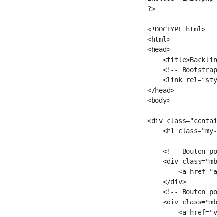
?>

<!DOCTYPE html>

<html>

<head>

    <title>Backlin
    <!-- Bootstrap
    <link rel="sty
</head>

<body>

<div class="contai
    <h1 class="my-
    <!-- Bouton po
    <div class="mb
        <a href="a
    </div>

    <!-- Bouton po
    <div class="mb
        <a href="v