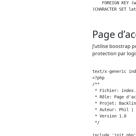
    FOREIGN KEY (w
)CHARACTER SET lat
Page d’ac
J’utilise boostrap 
protection par log
text/x-generic ind
<?php

/**

 * Fichier: index.
 * Rôle: Page d'ac
 * Projet: Backlin
 * Auteur: Phil | 
 * Version 1.0

 */

include 'init.php'