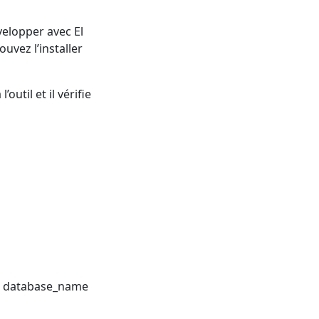
velopper avec El
uvez l’installer
util et il vérifie
ez database_name