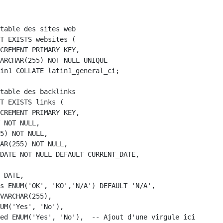
table des sites web

T EXISTS websites (

CREMENT PRIMARY KEY,

ARCHAR(255) NOT NULL UNIQUE

in1 COLLATE latin1_general_ci;

table des backlinks

T EXISTS links (

CREMENT PRIMARY KEY,

 NOT NULL,

5) NOT NULL,

AR(255) NOT NULL,

DATE NOT NULL DEFAULT CURRENT_DATE,

 DATE,

s ENUM('OK', 'KO','N/A') DEFAULT 'N/A',

VARCHAR(255),

UM('Yes', 'No'),

ed ENUM('Yes', 'No'),  -- Ajout d'une virgule ici
