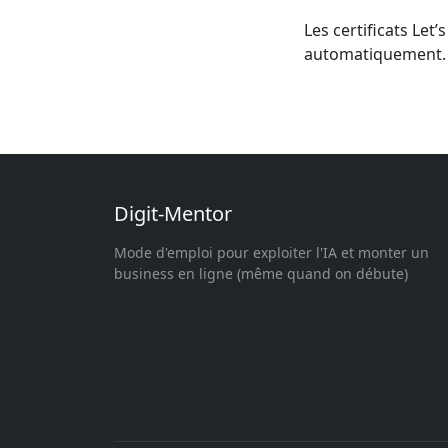
Les certificats Let
automatiquement.
Digit-Mentor
Mode d'emploi pour exploiter l'IA et monter un
business en ligne (même quand on débute)