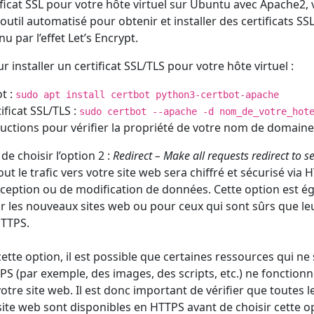
ificat SSL pour votre hôte virtuel sur Ubuntu avec Apache2,
n outil automatisé pour obtenir et installer des certificats S
u par l’effet Let’s Encrypt.
r installer un certificat SSL/TLS pour votre hôte virtuel :
ot :
sudo apt install certbot python3-certbot-apache
ificat SSL/TLS :
sudo certbot --apache -d nom_de_votre_hot
tructions pour vérifier la propriété de votre nom de domaine
e choisir l’option 2 :
Redirect – Make all requests redirect to 
ut le trafic vers votre site web sera chiffré et sécurisé via H
erception ou de modification de données. Cette option est 
es nouveaux sites web ou pour ceux qui sont sûrs que leu
HTTPS.
cette option, il est possible que certaines ressources qui ne
PS (par exemple, des images, des scripts, etc.) ne fonction
tre site web. Il est donc important de vérifier que toutes 
 site web sont disponibles en HTTPS avant de choisir cette o