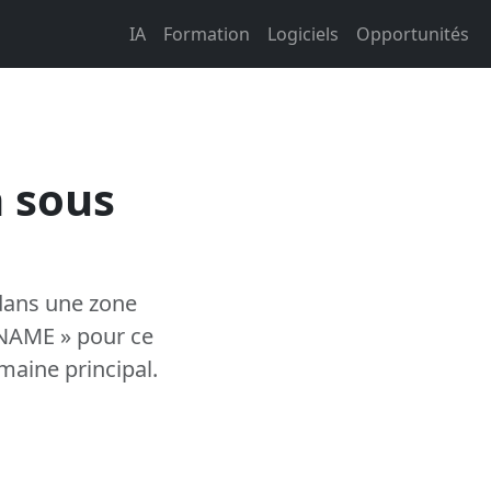
IA
Formation
Logiciels
Opportunités
n sous
dans une zone
CNAME » pour ce
aine principal.