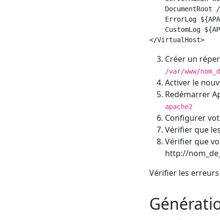
    DocumentRoot /
    ErrorLog ${APA
    CustomLog ${AP
Créer un réper
/var/www/nom_d
Activer le nouv
Redémarrer Apa
apache2
Configurer vot
Vérifier que l
Vérifier que vo
http://nom_de
Vérifier les erreur
Génératio