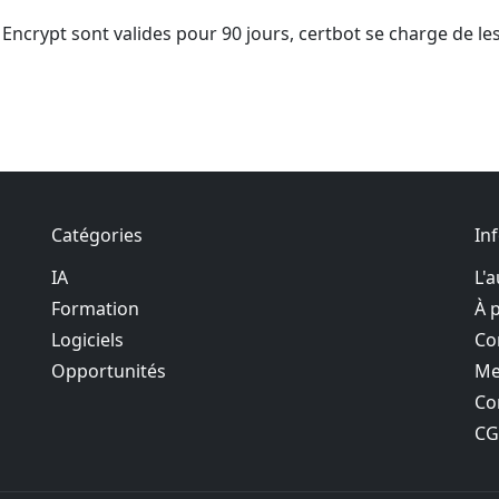
’s Encrypt sont valides pour 90 jours, certbot se charge de l
Catégories
In
IA
L'
Formation
À 
Logiciels
Co
Opportunités
Me
Co
C