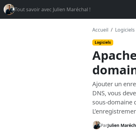
Tout savoir avec Julien Maréchal !
Accueil
Logiciels
Logiciels
Apache 
domai
Ajouter un enr
DNS, vous deve
sous-domaine d
L’enregistreme
Par
Julien Maréch