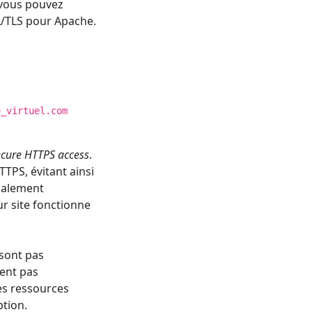
 vous pouvez
SL/TLS pour Apache.
e_virtuel.com
secure HTTPS access
.
TTPS, évitant ainsi
également
r site fonctionne
 sont pas
nent pas
les ressources
ption.