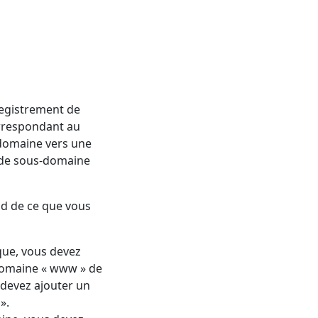
egistrement de
orrespondant au
-domaine vers une
 de sous-domaine
nd de ce que vous
que, vous devez
-domaine « www » de
 devez ajouter un
».