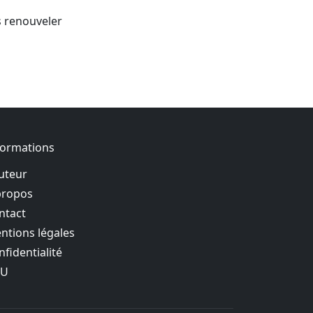
es renouveler
formations
auteur
propos
ntact
ntions légales
nfidentialité
GU