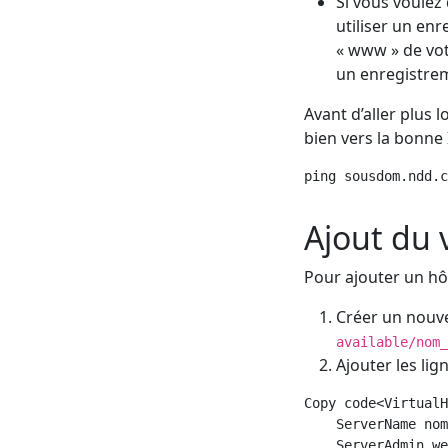
Si vous voulez
utiliser un en
« www » de vot
un enregistre
Avant d’aller plus 
bien vers la bonne 
ping sousdom.ndd.c
Ajout du 
Pour ajouter un hô
Créer un nouve
available/nom_
Ajouter les lig
Copy code
<VirtualH
    ServerName nom
    ServerAdmin we