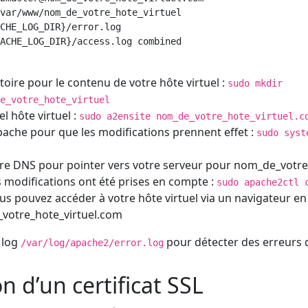
var/www/nom_de_votre_hote_virtuel

CHE_LOG_DIR}/error.log

ACHE_LOG_DIR}/access.log combined

toire pour le contenu de votre hôte virtuel :
sudo mkdir
e_votre_hote_virtuel
el hôte virtuel :
sudo a2ensite nom_de_votre_hote_virtuel.c
che pour que les modifications prennent effet :
sudo syst
re DNS pour pointer vers votre serveur pour nom_de_votre
es modifications ont été prises en compte :
sudo apache2ctl 
us pouvez accéder à votre hôte virtuel via un navigateur en 
_votre_hote_virtuel.com
s log
pour détecter des erreurs 
/var/log/apache2/error.log
n d’un certificat SSL