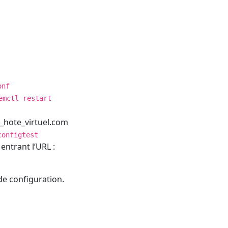
onf
emctl restart
_hote_virtuel.com
configtest
entrant l’URL :
de configuration.