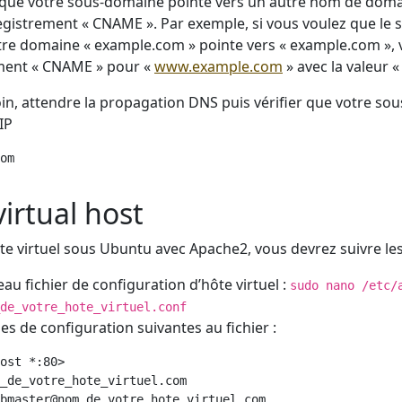
 que votre sous-domaine pointe vers un autre nom de doma
registrement « CNAME ». Par exemple, si vous voulez que le
re domaine « example.com » pointe vers « example.com », 
ment « CNAME » pour «
www.example.com
» avec la valeur 
loin, attendre la propagation DNS puis vérifier que votre s
IP
om
virtual host
te virtuel sous Ubuntu avec Apache2, vous devrez suivre les
au fichier de configuration d’hôte virtuel :
sudo nano /etc/
de_votre_hote_virtuel.conf
nes de configuration suivantes au fichier :
ost *:80>

_de_votre_hote_virtuel.com

bmaster@nom_de_votre_hote_virtuel.com
