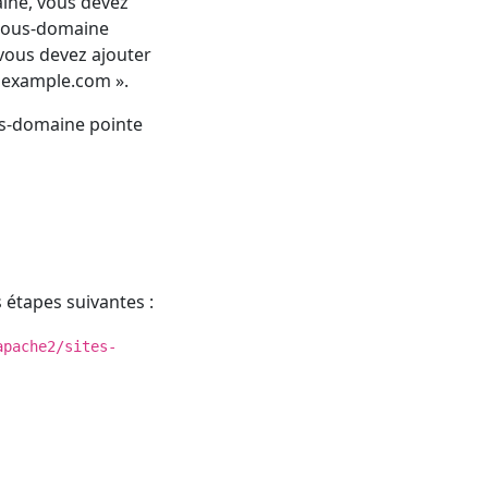
ine, vous devez
 sous-domaine
vous devez ajouter
« example.com ».
ous-domaine pointe
 étapes suivantes :
apache2/sites-